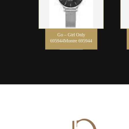
Go – Girl Only
695944Montre 695944