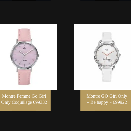
Montre Femme Go Girl
Montre GO Girl Only
Only Coquillage 699332
« Be happy » 699922